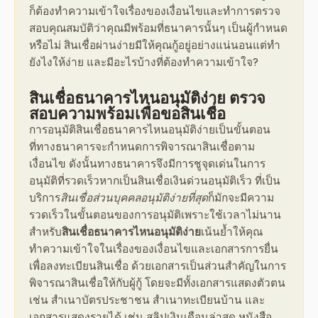
ก็ต้องทำความเข้าใจเรื่องของเงื่อนไขและทำการตรวจ
สอบคุณสมบัติว่าคุณมีพร้อมที่ธนาคารนั้นๆ เป็นผู้กำหนด
หรือไม่
สินเชื่อผ่านง่าย
มีให้คุณกู้อยู่อย่างแน่นอนแต่ทำ
ยังไงให้ง่าย และมีอะไรบ้างที่ต้องทำความเข้าใจ?
สินเชื่อธนาคารไหนอนุมัติง่าย
ตรวจ
สอบความพร้อมเพื่อ
ขอสินเชื่อ
การอนุมัติ
สินเชื่อธนาคารไหนอนุมัติง่าย
เป็นขั้นตอน
ที่ทางธนาคารจะกำหนดการพิจารณาสินเชื่อตาม
เงื่อนไข ดังนั้นทางธนาคารจึงมีการชูจุดเด่นในการ
อนุมัติที่รวดเร็วหากเป็น
สินเชื่อเงินด่วนอนุมัติเร็ว
ที่เป็น
บริการ
สินเชื่อส่วนบุคคลอนุมัติง่ายที่สุด
ก็มักจะมีความ
รวดเร็วในขั้นตอนของการอนุมัติเพราะใช้เวลาไม่นาน
สำหรับ
สินเชื่อธนาคารไหนอนุมัติง่าย
เน้นย้ำให้คุณ
ทำความเข้าใจในเรื่องของเงื่อนไขและเอกสารการยื่น
เพื่อ
ลงทะเบียน
สินเชื่อ ด้วยเอกสารเป็นส่วนสำคัญในการ
พิจารณาสินเชื่อให้กับผู้กู้ โดยจะมีทั้งเอกสารแสดงตัวตน
เช่น สำเนาบัตรประชาชน สำเนาทะเบียนบ้าน และ
เอกสารแสดงรายได้ เช่น สลิปเงินเดือนล่าสุด หนังสือ