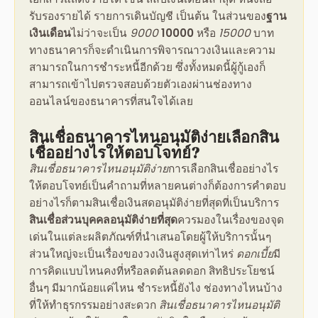
รับรองรายได้ รายการเดินบัญชี เป็นต้น ในส่วนของ
ฐาน
เงินเดือน
ไม่ว่าจะเป็น
9000
10000
หรือ
15000
บาท
ทางธนาคารก็จะดำเนินการพิจารณาวงเงินและความ
สามารถในการชำระหนี้อีกด้วย ซึ่งทั้งหมดนี้ผู้กู้เองก็
สามารถเข้าไปตรวจสอบด้วยตัวเองผ่านช่องทาง
ออนไลน์ของธนาคารที่สนใจได้เลย
สินเชื่อธนาคารไหนอนุมัติง่าย
เลือกสิน
เชื่ออย่างไรให้ตอบโจทย์?
สินเชื่อธนาคารไหนอนุมัติง่าย
การ
เลือกสินเชื่ออย่างไร
ให้ตอบโจทย์เป็นคำถามที่หลายคนต่างก็ต้องการคำตอบ
อย่างไรก็ตาม
สินเชื่อเงินสดอนุมัติง่ายที่สุด
ที่เป็นบริการ
สินเชื่อส่วนบุคคลอนุมัติง่ายที่สุด
ควรมองในเรื่องของจุด
เด่นในแต่ละผลิตภัณฑ์ที่นำเสนอโดยผู้ให้บริการนั้นๆ
ส่วนใหญ่จะเป็นเรื่องของวงเงินสูงสุดเท่าไหร่
ดอกเบี้ย
มี
การคิดแบบไหนคงที่หรือลดต้นลดดอก สิทธิประโยชน์
อื่นๆ มีมากน้อยแค่ไหน ชำระหนี้ยังไง ช่องทางไหนบ้าง
ที่ให้ทำธุรกรรมอย่างสะดวก
สินเชื่อธนาคารไหนอนุมัติ